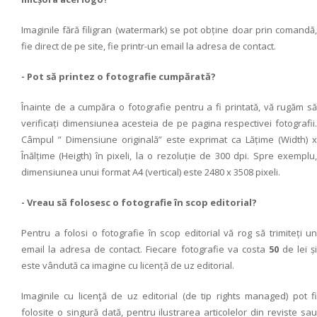
Imaginile fără filigran (watermark) se pot obține doar prin comandă,
fie direct de pe site, fie printr-un email la adresa de contact.
- Pot să printez o fotografie cumpărată?
Înainte de a cumpăra o fotografie pentru a fi printată, vă rugăm să
verificați dimensiunea acesteia de pe pagina respectivei fotografii.
Câmpul ” Dimensiune originală” este exprimat ca Lățime (Width) x
Înălțime (Heigth) în pixeli, la o rezoluție de 300 dpi. Spre exemplu,
dimensiunea unui format A4 (vertical) este 2480 x 3508 pixeli.
- Vreau să folosesc o fotografie în scop editorial?
Pentru a folosi o fotografie în scop editorial vă rog să trimiteți un
email la adresa de contact. Fiecare fotografie va costa
50
de lei și
este vândută ca imagine cu licență de uz editorial.
Imaginile cu licenţă de uz editorial (de tip rights managed) pot fi
folosite o singură dată, pentru ilustrarea articolelor din reviste sau