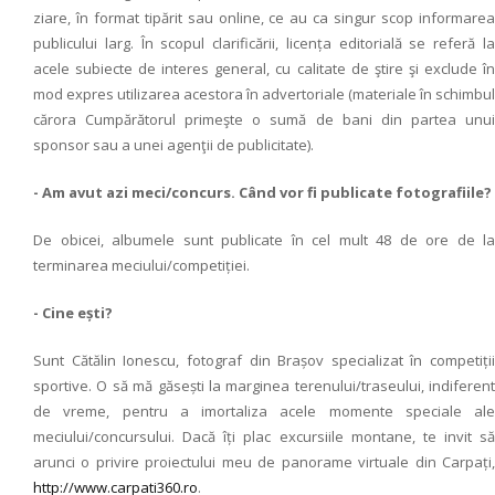
ziare, în format tipărit sau online, ce au ca singur scop informarea
publicului larg. În scopul clarificării, licența editorială se referă la
acele subiecte de interes general, cu calitate de ştire şi exclude în
mod expres utilizarea acestora în advertoriale (materiale în schimbul
cărora Cumpărătorul primeşte o sumă de bani din partea unui
sponsor sau a unei agenţii de publicitate).
- Am avut azi meci/concurs. Când vor fi publicate fotografiile?
De obicei, albumele sunt publicate în cel mult 48 de ore de la
terminarea meciului/competiției.
- Cine ești?
Sunt Cătălin Ionescu, fotograf din Brașov specializat în competiții
sportive. O să mă găsești la marginea terenului/traseului, indiferent
de vreme, pentru a imortaliza acele momente speciale ale
meciului/concursului. Dacă îți plac excursiile montane, te invit să
arunci o privire proiectului meu de panorame virtuale din Carpați,
http://www.carpati360.ro
.