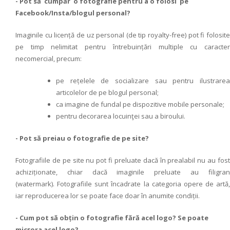
- Pot să cumpăr o fotografie pentru a o folosi pe
Facebook/Insta/blogul personal?
Imaginile cu licență de uz personal (de tip royalty-free) pot fi folosite
pe timp nelimitat pentru întrebuințări multiple cu caracter
necomercial, precum:
pe rețelele de socializare sau pentru ilustrarea
articolelor de pe blogul personal;
ca imagine de fundal pe dispozitive mobile personale;
pentru decorarea locuinţei sau a biroului.
- Pot să preiau o fotografie de pe site?
Fotografiile de pe site nu pot fi preluate dacă în prealabil nu au fost
achiziționate, chiar dacă imaginile preluate au filigran
(watermark).
Fotografiile sunt încadrate la categoria opere de artă,
iar reproducerea lor se poate face doar în anumite condiții.
- Cum pot să obțin o fotografie fără acel logo? Se poate
micșora acel logo?