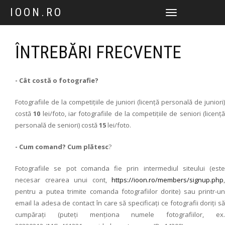
IOON.RO
TOGGLE
NAVIGATION
ÎNTREBĂRI FRECVENTE
- Cât costă o fotografie?
Fotografiile de la competițiile de juniori (licență personală de juniori)
costă
10
lei/foto, iar fotografiile de la competițiile de seniori (licenț
personală de seniori) costă
15
lei/foto.
- Cum comand? Cum plătesc
?
Fotografiile se pot comanda fie prin intermediul siteului (este
necesar crearea unui cont,
https://ioon.ro/members/signup.php
,
pentru a putea trimite comanda fotografiilor dorite) sau printr-un
email la adesa de contact în care să specificați ce fotografii doriți să
cumpărați (puteți menționa numele fotografiilor, ex.