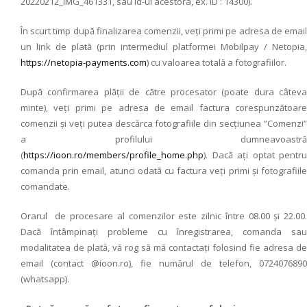
20220212_IMG_461331, sau id-ul acestora, ex. ID : 14300).
În scurt timp după finalizarea comenzii, veți primi pe adresa de email
un link de plată (prin intermediul platformei Mobilpay / Netopia,
https://netopia-payments.com
) cu valoarea totală a fotografiilor.
După confirmarea plății de către procesator (poate dura câteva
minte), veți primi pe adresa de email factura corespunzătoare
comenzii și veți putea descărca fotografiile din secțiunea ”Comenzi”
a profilului dumneavoastră
(
https://ioon.ro/members/profile_home.php
). Dacă ați optat pentru
comanda prin email, atunci odată cu factura veți primi și fotografiile
comandate.
Orarul de procesare al comenzilor este zilnic între 08.00 și 22.00.
Dacă întâmpinați probleme cu înregistrarea, comanda sau
modalitatea de plată, vă rog să mă contactați folosind fie adresa de
email (contact @ioon.ro), fie numărul de telefon, 0724076890
(whatsapp).