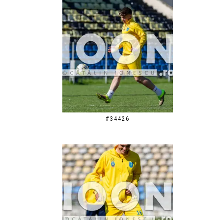
#34426