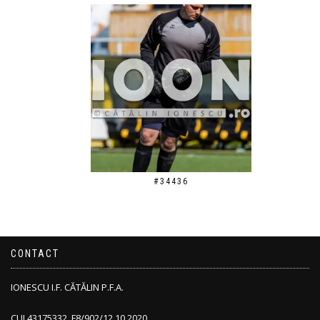
#34436
CONTACT
IONESCU I.F. CĂTĂLIN P.F.A.
CUI 43175332, F8/902/12.10.2020