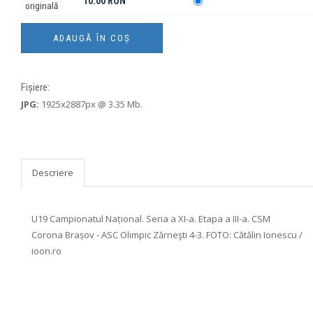
10.00 RON
originală
Fișiere:
JPG:
1925x2887px @ 3.35 Mb.
Descriere
U19 Campionatul Național. Seria a XI-a. Etapa a III-a. CSM
Corona Brașov - ASC Olimpic Zărneşti 4-3. FOTO: Cătălin Ionescu /
ioon.ro