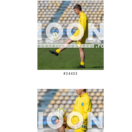
#34433