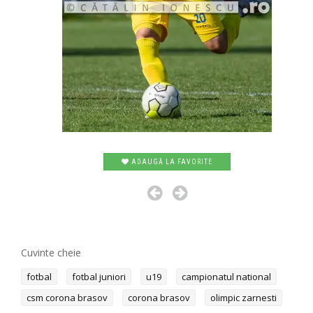
ADAUGĂ LA FAVORITE
Cuvinte cheie
fotbal
fotbal juniori
u19
campionatul national
csm corona brasov
corona brasov
olimpic zarnesti