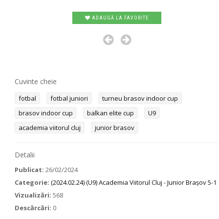
ADAUGĂ LA FAVORITE
Cuvinte cheie
fotbal
fotbal juniori
turneu brasov indoor cup
brasov indoor cup
balkan elite cup
U9
academia viitorul cluj
junior brasov
Detalii
Publicat:
26/02/2024
Categorie:
(2024.02.24) (U9) Academia Viitorul Cluj - Junior Brașov 5-1
Vizualizări:
568
Descărcări:
0