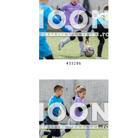
#33286