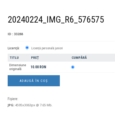
20240224_IMG_R6_576575
ID : 33288
Licență:
Licență personală juniori
TITLU
PREȚ
CUMPĂRĂ
Dimensiune
10.00 RON
originală
Fișiere:
JPG:
4595x3063px @ 7.65 Mb.