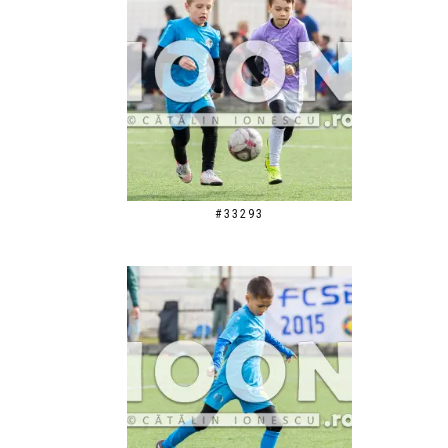
#33293