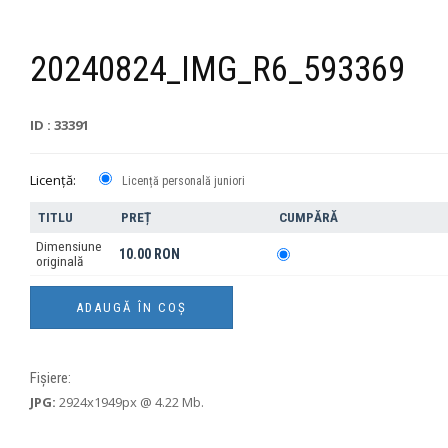
20240824_IMG_R6_593369
ID : 33391
Licență:
Licență personală juniori
TITLU
PREȚ
CUMPĂRĂ
Dimensiune
10.00 RON
originală
Fișiere:
JPG:
2924x1949px @ 4.22 Mb.