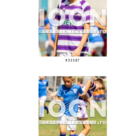
#33387