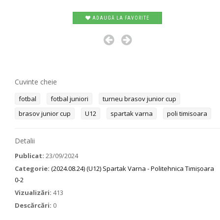
ADAUGĂ LA FAVORITE
Cuvinte cheie
fotbal
fotbal juniori
turneu brasov junior cup
brasov junior cup
U12
spartak varna
poli timisoara
Detalii
Publicat:
23/09/2024
Categorie:
(2024.08.24) (U12) Spartak Varna - Politehnica Timișoara
0-2
Vizualizări:
413
Descărcări:
0