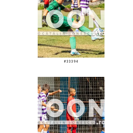
#33394