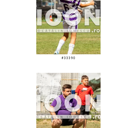
#33390